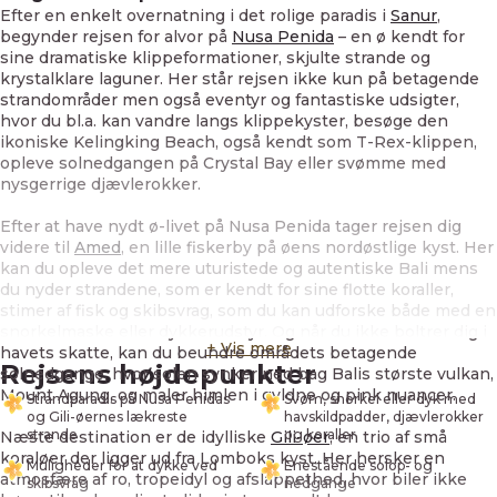
Efter en enkelt overnatning i det rolige paradis i
Sanur
,
begynder rejsen for alvor på
Nusa Penida
– en ø kendt for
sine dramatiske klippeformationer, skjulte strande og
krystalklare laguner. Her står rejsen ikke kun på betagende
strandområder men også eventyr og fantastiske udsigter,
hvor du bl.a. kan vandre langs klippekyster, besøge den
ikoniske Kelingking Beach, også kendt som T-Rex-klippen,
opleve solnedgangen på Crystal Bay eller svømme med
nysgerrige djævlerokker.
Efter at have nydt ø-livet på Nusa Penida tager rejsen dig
videre til
Amed
, en lille fiskerby på øens nordøstlige kyst. Her
kan du opleve det mere uturistede og autentiske Bali mens
du nyder strandene, som er kendt for sine flotte koraller,
stimer af fisk og skibsvrag, som du kan udforske både med en
snorkelmaske eller dykkerudstyr. Og når du ikke boltrer dig i
+ Vis mere
havets skatte, kan du beundre områdets betagende
Rejsens højdepunkter
solnedgange, hvor solen synker ned bag Balis største vulkan,
Mount Agung, og maler himlen i gyldne og pink nuancer.
Strandparadis på Nusa Penidas
Svøm, snorkel eller dyk med
og Gili-øernes lækreste
havskildpadder, djævlerokker
strande
og koraller
Næste destination er de idylliske
Gili-øer
, en trio af små
koraløer der ligger ud fra Lomboks kyst. Her hersker en
Muligheder for at dykke ved
Enestående solop- og
atmosfære af ro, tropeidyl og afslappethed, hvor biler ikke
skibsvrag
nedgange