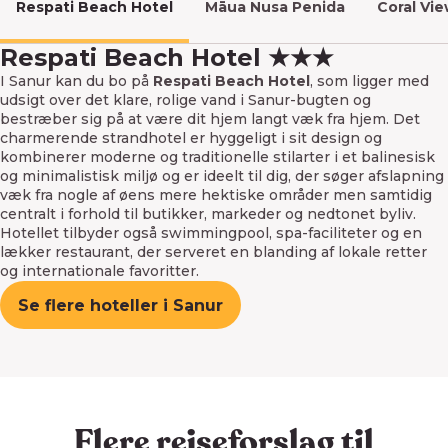
Respati Beach Hotel
Māua Nusa Penida
Coral Vie
Respati Beach Hotel ★★★
I Sanur kan du bo på
Respati Beach Hotel
, som ligger med
udsigt over det klare, rolige vand i Sanur-bugten og
bestræber sig på at være dit hjem langt væk fra hjem. Det
charmerende strandhotel er hyggeligt i sit design og
kombinerer moderne og traditionelle stilarter i et balinesisk
og minimalistisk miljø og er ideelt til dig, der søger afslapning
væk fra nogle af øens mere hektiske områder men samtidig
centralt i forhold til butikker, markeder og nedtonet byliv.
Hotellet tilbyder også swimmingpool, spa-faciliteter og en
lækker restaurant, der serveret en blanding af lokale retter
og internationale favoritter.
Se flere hoteller i Sanur
Flere rejseforslag til