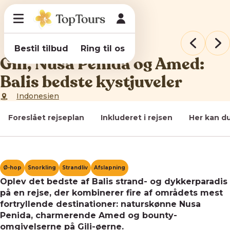
Bestil tilbud
Ring til os
Gili, Nusa Penida og Amed:
Balis bedste kystjuveler
Indonesien
Foreslået rejseplan
Inkluderet i rejsen
Her kan d
Ø-hop
Snorkling
Strandliv
Afslapning
Oplev det bedste af Balis strand- og dykkerparadis
på en rejse, der kombinerer fire af områdets mest
fortryllende destinationer: naturskønne Nusa
Penida, charmerende Amed og bounty-
omgivelserne på Gili-øerne.