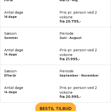
Forår
Marts - Maj
Efter 4 nætter på Gili Trawangan finder du selv mod
Antal dage
Pris pr. person ved 2
havnen (evt. igen med en af øens ikoniske
16 dage
voksne
hestevogne), hvor en færge vil transportere dig
fra 20.795,-
tilbage til Bali. Her bliver du hentet af privat transfer
og kørt til dit hotel i Sanur, hvor du skal bruge feriens
sidste to overnatninger.
Sæson
Periode
Sommer
Juni - August
Antal dage
Pris pr. person ved 2
14 dage
voksne
fra 21.995,-
Sæson
Periode
Efterår
September - November
Antal dage
Pris pr. person ved 2
14 dage
voksne
fra 20.995,-
BESTIL TILBUD