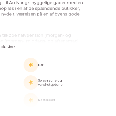
gt til Ao Nang’s hyggelige gader med en
hop løs i en af de spændende butikker,
u nyde tilværelsen på en af byens gode
å tilkøbe halvpension (morgen- og
sion (morgen-, middags- og aftensmad
clusive.
Bar
Splash zone og
vandrutsjebane
Restaurant