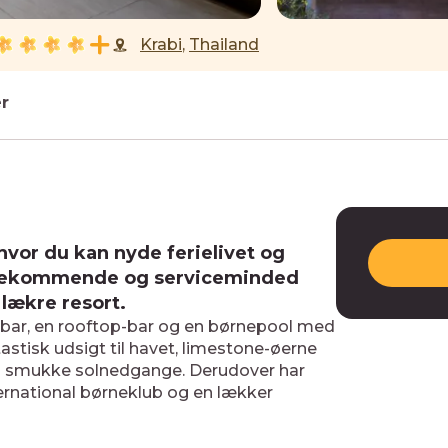
Krabi
,
Thailand
+18 Billeder
er
 hvor du kan nyde ferielivet og
mødekommende og serviceminded
lækre resort.
 bar, en rooftop-bar og en børnepool med
tastisk udsigt til havet, limestone-øerne
til smukke solnedgange. Derudover har
nternational børneklub og en lækker