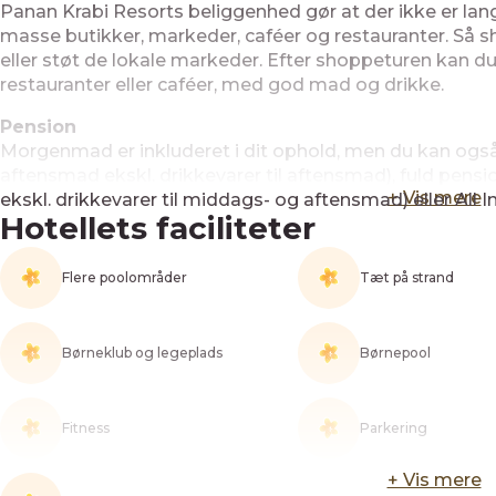
Panan Krabi Resorts beliggenhed gør at der ikke er lan
masse butikker, markeder, caféer og restauranter. Så s
eller støt de lokale markeder. Efter shoppeturen kan d
restauranter eller caféer, med god mad og drikke.
Pension
Morgenmad er inkluderet i dit ophold, men du kan ogs
aftensmad ekskl. drikkevarer til aftensmad), fuld pen
+ Vis mere
ekskl. drikkevarer til middags- og aftensmad) eller All In
Hotellets faciliteter
Flere poolområder
Tæt på strand
Børneklub og legeplads
Børnepool
Fitness
Parkering
+ Vis mere